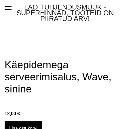
LAO TÜHJENDUSMÜÜK -
lisati ostukorvi.
Vaata ostukorvi
SUPERHINNAD, TOOTEID ON
PIIRATUD ARV!
Käepidemega
serveerimisalus, Wave,
sinine
12,00 €
Lisa ostukorvi