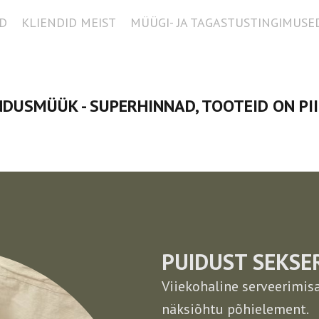
D
KLIENDID MEIST
MÜÜGI- JA TAGASTUSTINGIMUSE
DUSMÜÜK - SUPERHINNAD, TOOTEID ON PI
PUIDUST SEKSE
Viiekohaline serveerimis
näksiõhtu põhielement.