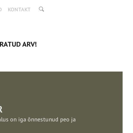
D
KONTAKT
IRATUD ARV!
R
alus on iga õnnestunud peo ja