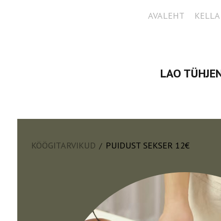
AVALEHT
KELLA
LAO TÜHJEN
KÖÖGITARVIKUD
PUIDUST SEKSER 12€
/