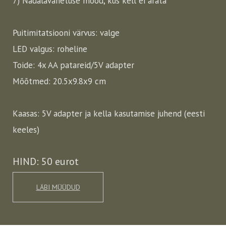
7) Nädalavahetuse mood, kus kell ei ärata
Puitimitatsiooni värvus: valge
LED valgus: roheline
Toide: 4x AA patareid/5V adapter
Mõõtmed: 20.5x9.8x9 cm
Kaasas: 5V adapter ja kella kasutamise juhend (eesti
keeles)
HIND: 50 eurot
LÄBI MÜÜDUD