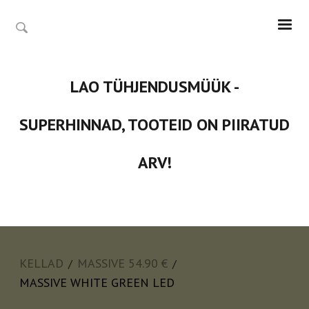
LAO TÜHJENDUSMÜÜK -
SUPERHINNAD, TOOTEID ON PIIRATUD
ARV!
KELLAD
MASSIVE 54.90 €
/
/
MASSIVE WHITE GREEN LED