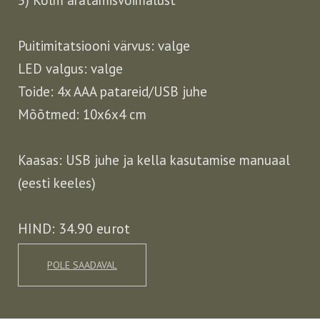
5) Kolm äratamisvõimalust
Puitimitatsiooni värvus: valge
LED valgus: valge
Toide: 4x AAA patareid/USB juhe
Mõõtmed: 10x6x4 cm
Kaasas: USB juhe ja kella kasutamise manuaal
(eesti keeles)
HIND: 34.90 eurot
POLE SAADAVAL