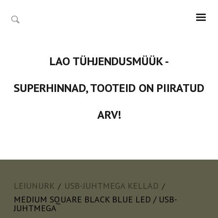
LAO TÜHJENDUSMÜÜK -
SUPERHINNAD, TOOTEID ON PIIRATUD
ARV!
LEIUNURK
USB-JUHTMEGA KELLAD
/
/
MEDIUM SQUARE BLACK BLUE LED / USB-
JUHTMEGA