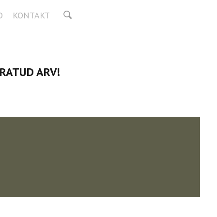
D
KONTAKT
IRATUD ARV!