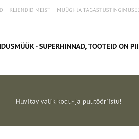
D
KLIENDID MEIST
MÜÜGI- JA TAGASTUSTINGIMUSE
DUSMÜÜK - SUPERHINNAD, TOOTEID ON PI
Huvitav valik kodu- ja puutööriistu!