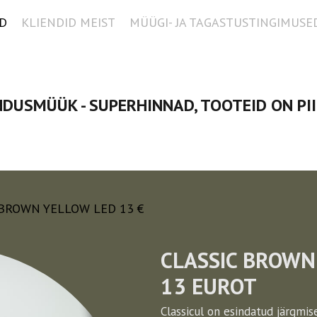
D
KLIENDID MEIST
MÜÜGI- JA TAGASTUSTINGIMUSE
DUSMÜÜK - SUPERHINNAD, TOOTEID ON PI
 BROWN YELLOW LED 13 €
CLASSIC BROWN 
13 EUROT
Classicul on esindatud järgmis