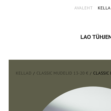
AVALEHT
KELLA
LAO TÜHJEN
KELLAD
CLASSIC MUDELID 13-20 €
CLASSIC
/
/