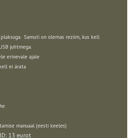
 plaksuga. Samuti on olemas reziim, kus kell
 USB juhtmega.
le erinevale ajale
ell ei ärata
uhe
utamise manuaal (eesti keeles)
ND: 13 eurot