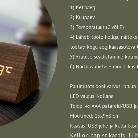
1) Kellaaeg
2) Kuupäev
3) Temperatuur (C või F)
4) Läheb tööle heliga, näiteks
töötab kogu aeg kaasasoleva
5) Äratuse seadistamine kolme
6) Nädalavahetuse mood, kus k
Puitimitatsiooni värvus: pruun
LED valgus: kollane
Toide: 4x AAA patareid/USB j
Mõõtmed: 15x9x8 cm
Kaasas: USB juhe ja kella kas
Kell on papist karbis. HI