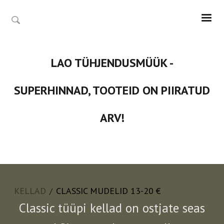
LAO TÜHJENDUSMÜÜK -
SUPERHINNAD, TOOTEID ON PIIRATUD
ARV!
KELLAD
CLASSIC MUDELID 13-20 €
/
Classic tüüpi kellad on ostjate seas