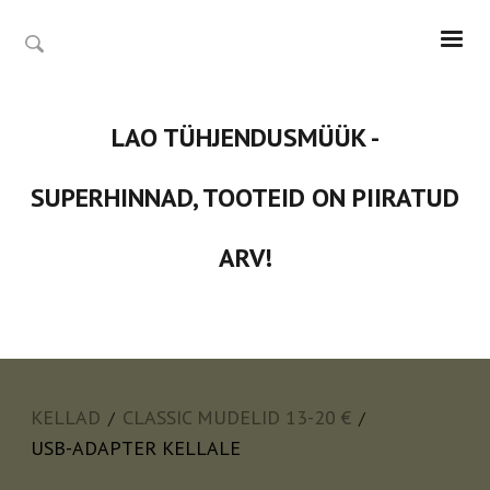
LAO TÜHJENDUSMÜÜK -
SUPERHINNAD, TOOTEID ON PIIRATUD
ARV!
KELLAD
CLASSIC MUDELID 13-20 €
/
/
USB-ADAPTER KELLALE