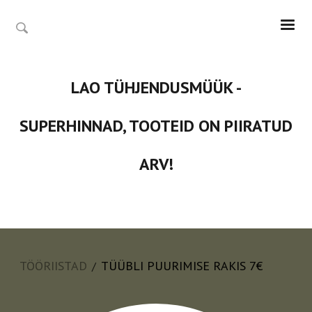
LAO TÜHJENDUSMÜÜK -
SUPERHINNAD, TOOTEID ON PIIRATUD
ARV!
TÖÖRIISTAD
TÜÜBLI PUURIMISE RAKIS 7€
/